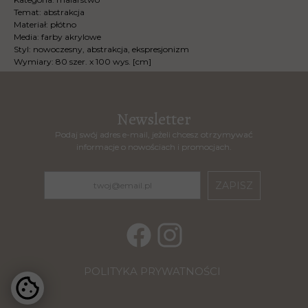
Temat: abstrakcja
Materiał: płótno
Media: farby akrylowe
Styl: nowoczesny, abstrakcja, ekspresjonizm
Wymiary: 80 szer. x 100 wys. [cm]
Newsletter
Newsletter
Podaj swój adres e-mail, jeżeli chcesz otrzymywać
Podaj swój adres e-mail, jeżeli chcesz otrzymywać
informacje o nowościach i promocjach.
informacje o nowościach i promocjach.
ZAPISZ
POLITYKA PRYWATNOŚCI